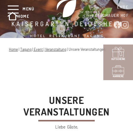
EN
DE
MENÜ
KETSCHAUER HOF
HOME
Home
|
Tagung | Event | Veranstaltung
|
Unsere Veranstaltungen
GUTSCHEINE
KARRIERE
UNSERE
VERANSTALTUNGEN
Liebe Gäste,