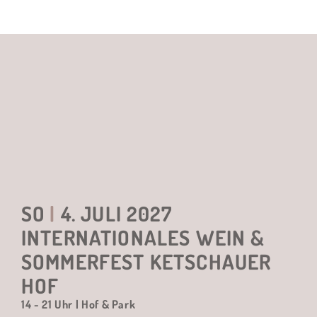
SO
|
4. JULI 2027
INTERNATIONALES WEIN &
SOMMERFEST KETSCHAUER
HOF
14 - 21 Uhr | Hof & Park
weitere Informationen
Weitere Infos zum Event
Der Vorverkauf für die Tickets 2027 startet am 5. Juli 2026
um 14 Uhr über die untenstehenden Links