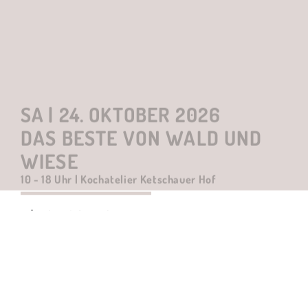
SA | 24. OKTOBER 2026
DAS BESTE VON WALD UND
WIESE
10 - 18 Uhr | Kochatelier Ketschauer Hof
weitere Informationen
Hier zum TICKET
SA
|
14. NOVEMBER 2026
CHAMPAGNER TASTING