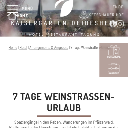
EN
DE
MENÜ
KETSCHAUER HOF
HOME
Home
|
Hotel
|
Arrangements & Angebote
|
7 Tage Weinstraßen-Urlaub
GUTSCHEINE
KARRIERE
7 TAGE WEINSTRASSEN-U
RLAUB
Spaziergänge in den Reben, Wanderungen im Pfälzerwald,
Radtouren in der Umgebung – es ist ein Leichtes bei uns an der