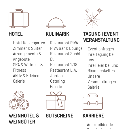
HOTEL
KULINARIK
TAGUNG | EVENT
VERANSTALTUNG
Hotel Kaisergarten
Restaurant RIVA
Zimmer & Suiten
RIVA Bar & Lounge
Event anfragen
Arrangements &
Restaurant Sushi
Ihre Tagung bei
Angebote
B.
uns
SPA & Wellness &
Restaurant 1718
Ihre Feier bei uns
Fitness
Restaurant L.A.
Räumlichkeiten
Aktiv & Erleben
Jordan
Unsere
Galerie
Catering
Veranstaltungen
Galerie
Galerie
WEINHOTEL &
GUTSCHEINE
KARRIERE
WEINGÜTER
Auszubildende