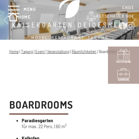
EN
DE
MENÜ
KETSCHAUER HOF
HOME
Home
|
Tagung | Event | Veranstaltung
|
Räumlichkeiten
|
Boardrooms
GUTSCHEINE
KARRIERE
BOARDROOMS
Paradiesgarten
für max. 22 Pers. | 60 m²
Kalkofen