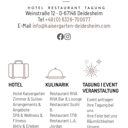
Weinstraße 12 · D-67146 Deidesheim
Tel
+49 (0) 6326-700077
E-Mail
info@kaisergarten-deidesheim.com
HOTEL
KULINARIK
TAGUNG | EVENT
VERANSTALTUNG
Hotel Kaisergarten
Restaurant RIVA
Zimmer & Suiten
RIVA Bar & Lounge
Event anfragen
Arrangements &
Restaurant Sushi
Ihre Tagung bei
Angebote
B.
uns
SPA & Wellness &
Restaurant 1718
Ihre Feier bei uns
Fitness
Restaurant L.A.
Räumlichkeiten
Aktiv & Erleben
Jordan
Unsere