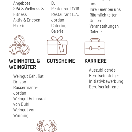
Angebote
B.
uns
SPA & Wellness &
Restaurant 1718
Ihre Feier bei uns
Fitness
Restaurant L.A.
Räumlichkeiten
Aktiv & Erleben
Jordan
Unsere
Galerie
Catering
Veranstaltungen
Galerie
Galerie
WEINHOTEL &
GUTSCHEINE
KARRIERE
WEINGÜTER
Auszubildende
Berufseinsteiger
Weingut Geh. Rat
Initiativbewerbung
Dr. von
Berufserfahrene
Bassermann-
Jordan
Weingut Reichsrat
von Buhl
Weingut von
Winning