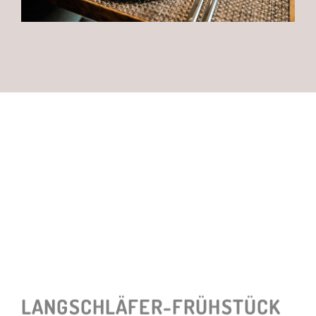
LANGSCHLÄFER-FRÜHSTÜCK
Immer
sonntags
laden wir Hotelgäste und externe Gäste zum
ausgiebigen Frühstück für
Langschläfer
ein!
Wir verwöhnen Sie mit frisch zubereiteten Eierspeisen aus
unserer Showküche, mit erfrischenden Smoothies und Honig