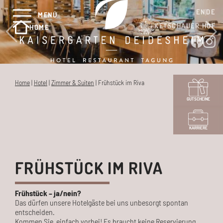
EN
DE
MENÜ
KETSCHAUER HOF
HOME
Home
|
Hotel
|
Zimmer & Suiten
|
Frühstück im Riva
GUTSCHEINE
KARRIERE
FRÜHSTÜCK IM RIVA
Frühstück – ja/nein?
Das dürfen unsere Hotelgäste bei uns unbesorgt spontan
entscheiden.
Kommen Sie einfach vorbei!
Es braucht keine Reservierung,