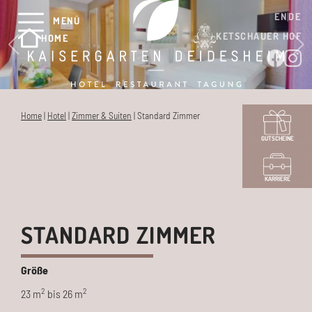
EN
DE
MENÜ
KETSCHAUER HOF
HOME
Home
|
Hotel
|
Zimmer & Suiten
|
Standard Zimmer
GUTSCHEINE
KARRIERE
STANDARD ZIMMER
Größe
2
2
23 m
bis 26 m