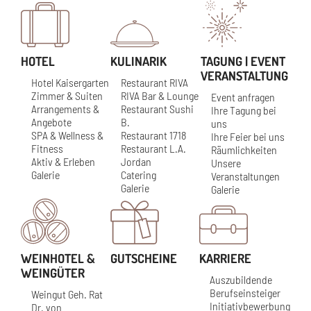
HOTEL
KULINARIK
TAGUNG | EVENT
VERANSTALTUNG
Hotel Kaisergarten
Restaurant RIVA
Zimmer & Suiten
RIVA Bar & Lounge
Event anfragen
Arrangements &
Restaurant Sushi
Ihre Tagung bei
Angebote
B.
uns
SPA & Wellness &
Restaurant 1718
Ihre Feier bei uns
Fitness
Restaurant L.A.
Räumlichkeiten
Aktiv & Erleben
Jordan
Unsere
Galerie
Catering
Veranstaltungen
Galerie
Galerie
WEINHOTEL &
GUTSCHEINE
KARRIERE
WEINGÜTER
Auszubildende
Berufseinsteiger
Weingut Geh. Rat
Initiativbewerbung
Dr. von