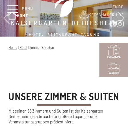
EN
DE
MENÜ
KETSCHAUER HOF
HOME
Home
|
Hotel
|
Zimmer & Suiten
GUTSCHEINE
KARRIERE
UNSERE ZIMMER & SUITEN
Mit seinen 85 Zimmern und Suiten ist der Kaisergarten
Deidesheim gerade auch für größere Tagungs- oder
Veranstaltungsgruppen prädestiniert.