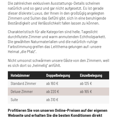
Die zahlreichen exklusiven Ausstattungs-Details scheinen
natürlich und so ganz und gar nicht aufgesetzt. Es ist gerade
dieser diskrete Luxus, der Ihnen in den großzügig angelegten
Zimmern und Suiten das Gefühl gibt, sich in eine beruhigende
Beständigkeit und Verlässlichkeit fallen lassen zu können.
Charakteristisch für alle Kategorien sind helle, Tageslicht
durchflutete Zimmer und warm anmutenden Echtholzparkett.
Die gewählten Naturmaterialien und die natürlich-ruhige
Farbstimmung greifen das Leitthema gelungen auf: unsere
Heimat „die Pfalz“.
Nicht umsonst schwärmen unsere Gäste von den Zimmern, weil
es sich dort so „heimelig“ anfühlt.
Hotelzimmer
Doppelbelegung
Einzelbelegung
Standard Zimmer
ab 160 €
ab 125 €
Deluxe Zimmer
ab 220 €
ab 165 €
Suite
ab 310 €
Profitieren Sie von unseren Online-Preisen auf der eigenen
Webseite und erhalten Sie die besten Konditionen direkt