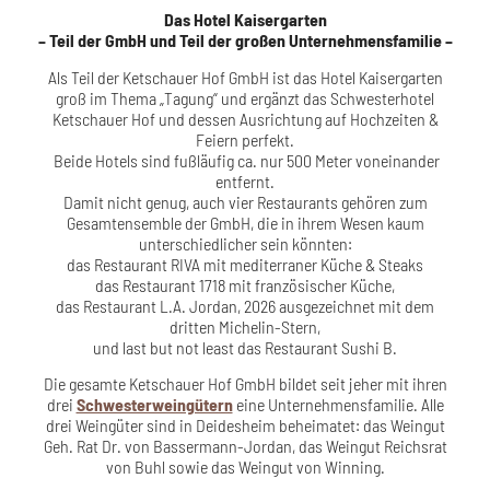
Das Hotel Kaisergarten
– Teil der GmbH und Teil der großen Unternehmensfamilie –
Als Teil der Ketschauer Hof GmbH ist das Hotel Kaisergarten
groß im Thema „Tagung“ und ergänzt das Schwesterhotel
Ketschauer Hof und dessen Ausrichtung auf Hochzeiten &
Feiern perfekt.
Beide Hotels sind fußläufig ca. nur 500 Meter voneinander
entfernt.
Damit nicht genug, auch vier Restaurants gehören zum
Gesamtensemble der GmbH, die in ihrem Wesen kaum
unterschiedlicher sein könnten:
das Restaurant RIVA mit mediterraner Küche & Steaks
das Restaurant 1718 mit französischer Küche,
das Restaurant L.A. Jordan, 2026 ausgezeichnet mit dem
dritten Michelin-Stern,
und last but not least das Restaurant Sushi B.
Die gesamte Ketschauer Hof GmbH bildet seit jeher mit ihren
drei
Schwesterweingütern
eine Unternehmensfamilie. Alle
drei Weingüter sind in Deidesheim beheimatet: das Weingut
Geh. Rat Dr. von Bassermann-Jordan, das Weingut Reichsrat
von Buhl sowie das Weingut von Winning.