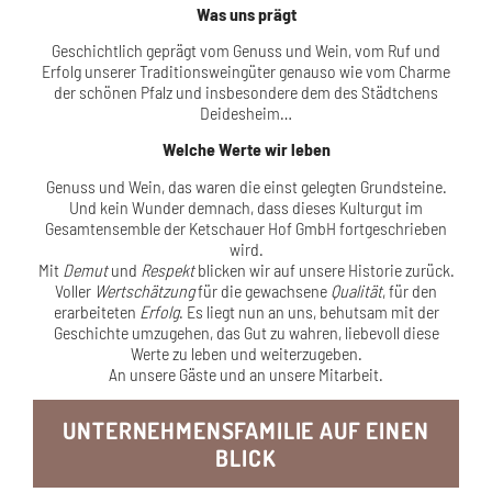
Was uns prägt
Geschichtlich geprägt vom Genuss und Wein, vom Ruf und
Erfolg unserer Traditionsweingüter genauso wie vom Charme
der schönen Pfalz und insbesondere dem des Städtchens
Deidesheim…
Welche Werte wir leben
Genuss und Wein, das waren die einst gelegten Grundsteine.
Und kein Wunder demnach, dass dieses Kulturgut im
Gesamtensemble der Ketschauer Hof GmbH fortgeschrieben
wird.
Mit
Demut
und
Respekt
blicken wir auf unsere Historie zurück.
Voller
Wertschätzung
für die gewachsene
Qualität
, für den
erarbeiteten
Erfolg
. Es liegt nun an uns, behutsam mit der
Geschichte umzugehen, das Gut zu wahren, liebevoll diese
Werte zu leben und weiterzugeben.
An unsere Gäste und an unsere Mitarbeit.
UNTERNEHMENSFAMILIE AUF EINEN
BLICK