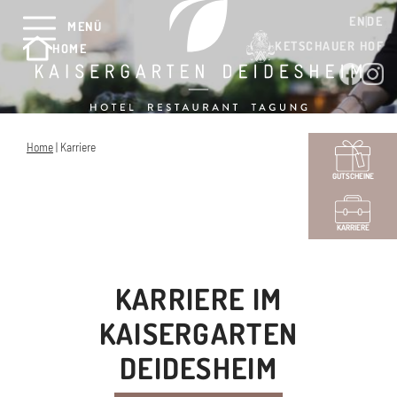
EN
DE
MENÜ
KETSCHAUER HOF
HOME
Home
|
Karriere
GUTSCHEINE
KARRIERE
KARRIERE IM
KAISERGARTEN
DEIDESHEIM