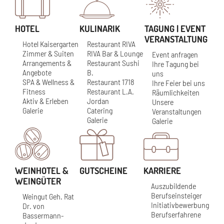
HOTEL
KULINARIK
TAGUNG | EVENT
VERANSTALTUNG
Hotel Kaisergarten
Restaurant RIVA
Zimmer & Suiten
RIVA Bar & Lounge
Event anfragen
Arrangements &
Restaurant Sushi
Ihre Tagung bei
Angebote
B.
uns
SPA & Wellness &
Restaurant 1718
Ihre Feier bei uns
Fitness
Restaurant L.A.
Räumlichkeiten
Aktiv & Erleben
Jordan
Unsere
Galerie
Catering
Veranstaltungen
Galerie
Galerie
WEINHOTEL &
GUTSCHEINE
KARRIERE
WEINGÜTER
Auszubildende
Berufseinsteiger
Weingut Geh. Rat
Initiativbewerbung
Dr. von
Berufserfahrene
Bassermann-